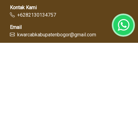
Kontak Kami
+6282130134757
Email
kwarcabkabupatenbogor@gmail.com
Link Cepat
Kwartir Nasional
Kwarda Jawa Barat
Kabupaten Bogor
Diskominfo
Dinas Pendidikan
Tentang Kami