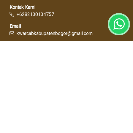
Kontak Kami
+6282130134757
Email
kwarcabkabupatenbogor@gmail.com
Link Cepat
Kwartir Nasional
Kwarda Jawa Barat
Kabupaten Bogor
Diskominfo
Dinas Pendidikan
Tentang Kami